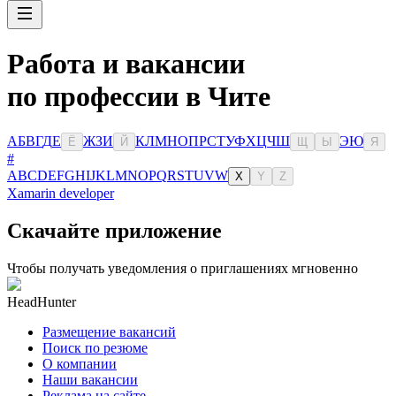
Работа и вакансии
по профессии в Чите
А
Б
В
Г
Д
Е
Ж
З
И
К
Л
М
Н
О
П
Р
С
Т
У
Ф
Х
Ц
Ч
Ш
Э
Ю
Ё
Й
Щ
Ы
Я
#
A
B
C
D
E
F
G
H
I
J
K
L
M
N
O
P
Q
R
S
T
U
V
W
X
Y
Z
Xamarin developer
Скачайте приложение
Чтобы получать уведомления о приглашениях мгновенно
HeadHunter
Размещение вакансий
Поиск по резюме
О компании
Наши вакансии
Реклама на сайте