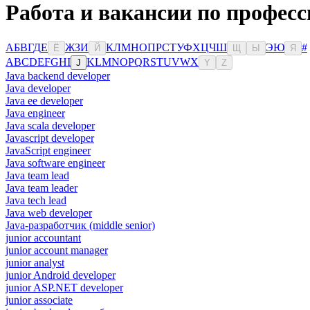
Работа и вакансии по професс
А
Б
В
Г
Д
Е
Ж
З
И
К
Л
М
Н
О
П
Р
С
Т
У
Ф
Х
Ц
Ч
Ш
Э
Ю
#
Ё
Й
Щ
Ы
Я
A
B
C
D
E
F
G
H
I
K
L
M
N
O
P
Q
R
S
T
U
V
W
X
J
Y
Z
Java backend developer
Java developer
Java ee developer
Java engineer
Java scala developer
Javascript developer
JavaScript engineer
Java software engineer
Java team lead
Java team leader
Java tech lead
Java web developer
Java-разработчик (middle senior)
junior accountant
junior account manager
junior analyst
junior Android developer
junior ASP.NET developer
junior associate