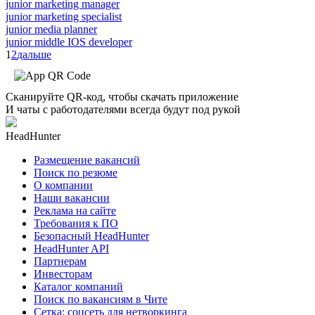
junior marketing manager
junior marketing specialist
junior media planner
junior middle IOS developer
1
2
дальше
Сканируйте QR-код, чтобы скачать приложение
И чаты с работодателями всегда будут под рукой
HeadHunter
Размещение вакансий
Поиск по резюме
О компании
Наши вакансии
Реклама на сайте
Требования к ПО
Безопасный HeadHunter
HeadHunter API
Партнерам
Инвесторам
Каталог компаний
Поиск по вакансиям в Чите
Сетка: соцсеть для нетворкинга