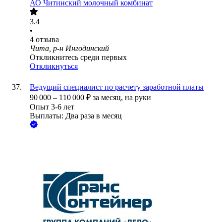
АО
Читинский молочный комбинат
3.4
•
4
отзыва
Чита, р-н Ингодинский
Откликнитесь среди первых
Откликнуться
Ведущий специалист по расчету заработной платы
90 000
–
110 000
₽
за месяц,
на руки
Опыт 3-6 лет
Выплаты: Два раза в месяц