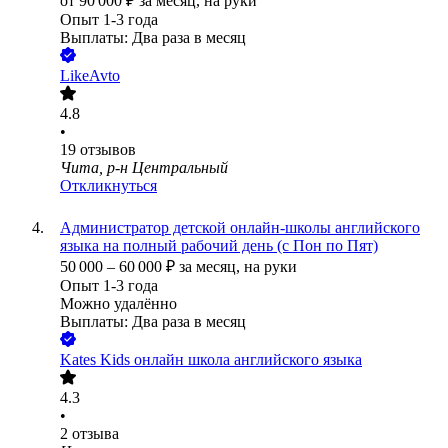
от
90 000
₽
за месяц,
на руки
Опыт 1-3 года
Выплаты: Два раза в месяц
LikeAvto
4.8
•
19
отзывов
Чита, р-н Центральный
Откликнуться
Администратор детской онлайн-школы английского
языка на полный рабочий день (с Пон по Пят)
50 000
–
60 000
₽
за месяц,
на руки
Опыт 1-3 года
Можно удалённо
Выплаты: Два раза в месяц
Kates Kids онлайн школа английского языка
4.3
•
2
отзыва