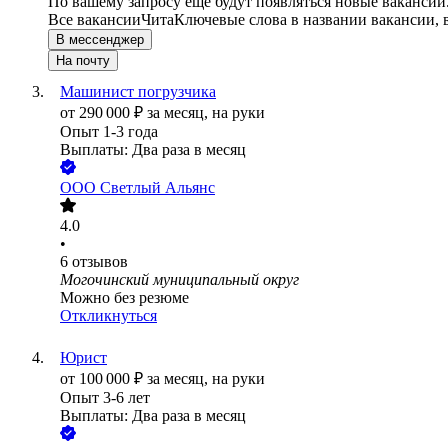
По вашему запросу ещё будут появляться новые вакансии
Все вакансии
Чита
Ключевые слова в названии вакансии, 
В мессенджер
На почту
Машинист погрузчика
от
290 000
₽
за месяц,
на руки
Опыт 1-3 года
Выплаты: Два раза в месяц
ООО
Светлый Альянс
4.0
•
6
отзывов
Могочинский муниципальный округ
Можно без резюме
Откликнуться
Юрист
от
100 000
₽
за месяц,
на руки
Опыт 3-6 лет
Выплаты: Два раза в месяц