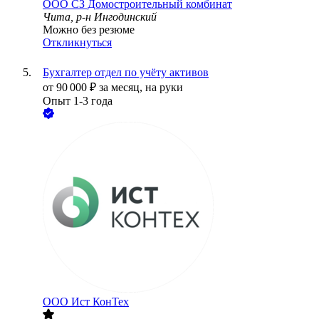
ООО
СЗ Домостроительный комбинат
Чита, р-н Ингодинский
Можно без резюме
Откликнуться
Бухгалтер отдел по учёту активов
от
90 000
₽
за месяц,
на руки
Опыт 1-3 года
ООО
Ист КонТех