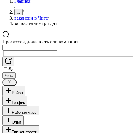
Главная
/
/
...
вакансии в Чите
/
за последние три дня
Профессия, должность или компания
Чита
Район
График
Рабочие часы
Опыт
Тип занятости