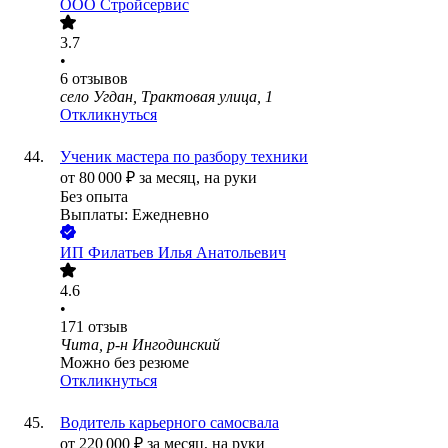
ООО
Стройсервис
3.7
•
6
отзывов
село Угдан, Трактовая улица, 1
Откликнуться
Ученик мастера по разбору техники
от
80 000
₽
за месяц,
на руки
Без опыта
Выплаты: Ежедневно
ИП
Филатьев Илья Анатольевич
4.6
•
171
отзыв
Чита, р-н Ингодинский
Можно без резюме
Откликнуться
Водитель карьерного самосвала
от
220 000
₽
за месяц,
на руки