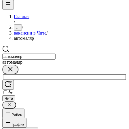
Главная
/
/
...
вакансии в Чите
/
автомаляр
автомаляр
Чита
Район
График