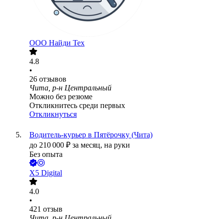
ООО
Найди Тех
4.8
•
26
отзывов
Чита, р-н Центральный
Можно без резюме
Откликнитесь среди первых
Откликнуться
Водитель-курьер в Пятёрочку (Чита)
до
210 000
₽
за месяц,
на руки
Без опыта
X5 Digital
4.0
•
421
отзыв
Чита, р-н Центральный