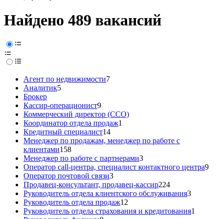
Найдено 489 вакансий
Агент по недвижимости
7
Аналитик
5
Брокер
Кассир-операционист
9
Коммерческий директор (CCO)
Координатор отдела продаж
1
Кредитный специалист
14
Менеджер по продажам, менеджер по работе с
клиентами
158
Менеджер по работе с партнерами
3
Оператор call-центра, специалист контактного центра
9
Оператор почтовой связи
3
Продавец-консультант, продавец-кассир
224
Руководитель отдела клиентского обслуживания
3
Руководитель отдела продаж
12
Руководитель отдела страхования и кредитования
1