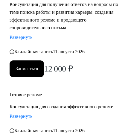
Консультация для получения ответов на вопросы по
теме поиска работы и развития карьеры, создания
С чем помогу:
эффективного резюме и продающего
• Разработать карьерную стратегию и план перехода в IT из
сопроводительного письма.
других сфер.
Развернуть
• Определить, какие из имеющихся навыков можно
применить сейчас, а чему можно научиться в процессе
Ближайшая запись
11 августа 2026
смены вектора.
• Правильно преподнести текущий опыт как в резюме, так
12 000
₽
Записаться
и в самопрезентации на интервью.
• Разобраться в рынке IT и его трендах.
Кому могу помочь:
Готовое резюме
• IT-специалистам от начального уровня до руководителей
Консультация для создания эффективного резюме.
в направлениях: Разработка, Тестирование, Техническая
поддержка, Прикладное и системное администрирование,
Развернуть
DevOps, Продуктовый и Проектный менеджмент,
Ближайшая запись
11 августа 2026
Системная аналитика