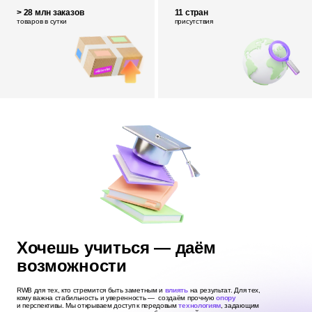
> 28 млн заказов
11 стран
товаров в сутки
присутствия
Хочешь учиться — даём
возможности
RWB для тех, кто стремится быть заметным и
влиять
на результат. Для тех,
кому важна стабильность и уверенность — создаём прочную
опору
и перспективы. Мы открываем доступ к передовым
технологиям
, задающим