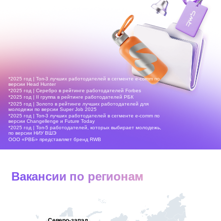
*2025 год | Топ-3 лучших работодателей в сегменте e-comm по
версии Head Hunter
*2025 год | Серебро в рейтинге работодателей Forbes
*2025 год | II группа в рейтинге работодателей РБК
*2025 год | Золото в рейтинге лучших работодателей для
молодежи по версии Super Job 2025
*2025 год | Топ-3 лучших работодателей в сегменте e-comm по
версии Changellenge и Future Today
*2025 год | Топ-5 работодателей, которых выбирает молодежь,
по версии НИУ ВШЭ
ООО «РВБ» представляет бренд RWB
Вакансии по регионам
Северо-запад