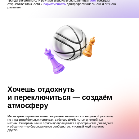
тренды в e-commerce и рекламе и верим в безграничный
рост
команды,
открывая возможности и
вариативность
для профессионального и личного
развития.
Хочешь отдохнуть
и переключиться — создаём
атмосферу
Мы — яркие игроки не только на рынках e‑commerce и наружной рекламы,
но и на волейбольных турнирах, забегах, футбольных и хоккейных
матчах. Вечерами наши офисы превращаются в пространства для отдыха
и общения — киберспортивное сообщество, книжный клуб и многое
другое.