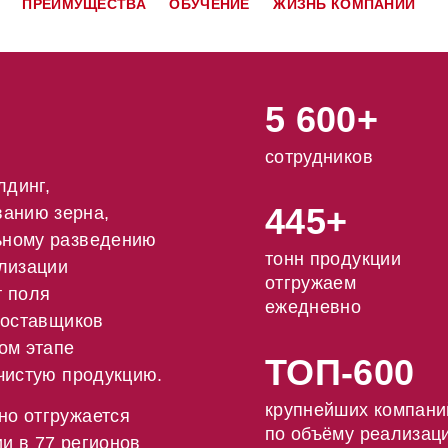
ПРЕИМУЩЕСТВА
ОБУЧЕНИЕ
ЖИЗНЬ КОМПАНИИ
5 600+
сотрудников
лдинг,
445+
анию зерна,
ьному разведению
тонн продукции
ализации
отгружаем
т поля
ежедневно
поставщиков
ом этапе
ТОП-600
 чистую продукцию.
крупнейших компани
но отгружается
по объёму реализац
и в 77 регионов