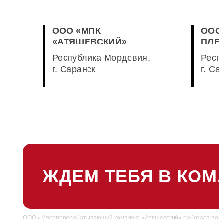
ООО «МПК
ОО
«АТЯШЕВСКИЙ»
ПЛ
Республика Мордовия,
Рес
2009
г. Саранск
г. С
2008
ПРЕИМУЩЕСТ
ОБУЧЕНИЕ СОТРУДНИКОВ
ЖДЕМ ТЕБЯ В КОМ
РАБОТЫ
Компания проводит обучение своих сотр
2006
внешнее и дистанционное.
ООО «Мясоперерабатывающий комплекс «Атяшевский» работает под