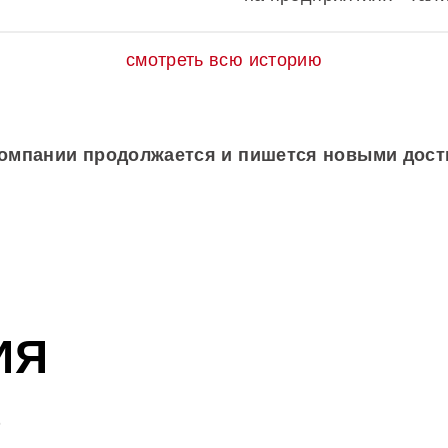
смотреть всю историю
В Ковылкинском район
в эксплуатацию новый 
престартеров — специа
мощность составила 10
омпании продолжается и пишется новыми дос
25 мая в поселке Зеле
состоялось открытие 
бекон».
ГК «Талина» выступил
ИЯ
проекта «Предприятие,
также вошёл в числон
В
землепользователей Р
информационного аген