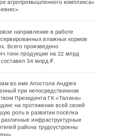
ере агропромышленного комплекса»
бизнес».
овое направление в работе
нсервированных влажных кормов
х. Всего произведено
яч тонн продукции на 22 млрд
составил 34 млрд ₽.
рам во имя Апостола Андрея
оенный при непосредственном
ством Президента ГК «Талина»
динг на протяжении всей своей
шую роль в развитии посёлка
в различные инфраструктурные
ителей района трудоустроены
ины».