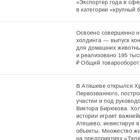
«Экспортер года в сф
в категории «крупный 
Освоено совершенно н
холдинга — выпуск ко
для домашних животны
и реализовано 195 тыс
₽ Общий товарооборот 
В Атяшеве открылся Х
Первозванного, постр
участии и под руковод
Виктора Бирюкова. Хол
истории играет важней
Атяшево, инвестируя 
объекты. Множество ж
на предприятиях «Тал