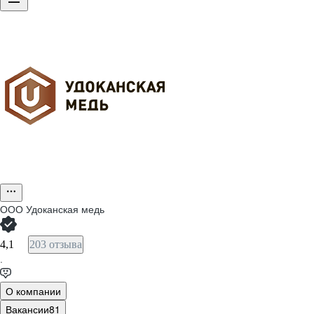
ООО
Удоканская медь
4,1
203 отзыва
·
О компании
Вакансии
81