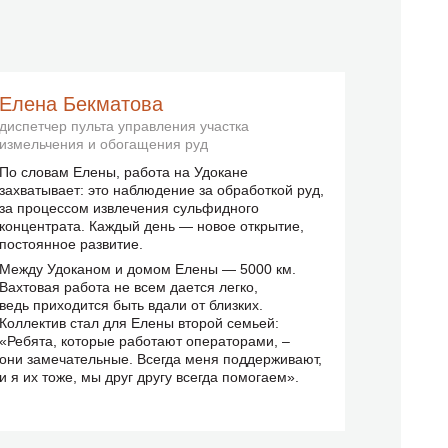
Елена Бекматова
Рустан
диспетчер пульта управления участка
ведущий 
измельчения и обогащения руд
По словам Елены, работа на Удокане
«Когда м
захватывает: это наблюдение за обработкой руд,
я даже н
за процессом извлечения сульфидного
Здесь пр
концентрата. Каждый день — новое открытие,
но и в п
постоянное развитие.
имеющиес
это ценн
Между Удоканом и домом Елены — 5000 км.
знакомы: 
Вахтовая работа не всем дается легко,
пришлось
ведь приходится быть вдали от близких.
Рустан.
Коллектив стал для Елены второй семьей:
«Ребята, которые работают операторами, –
они замечательные. Всегда меня поддерживают,
и я их тоже, мы друг другу всегда помогаем».