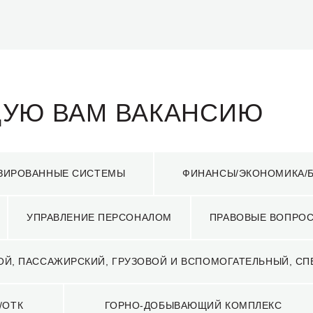
ЩУЮ ВАМ ВАКАНСИЮ
ЗИРОВАННЫЕ СИСТЕМЫ
ФИНАНСЫ/ЭКОНОМИКА/Б
Масштабы и сложность проекта освоения Удоканского ме
возможности для профессионального и карьерного роста.
и мотивированных сотрудников, разделяющих философию
УПРАВЛЕНИЕ ПЕРСОНАЛОМ
ПРАВОВЫЕ ВОПРО
условием нашего успеха.
ОЙ, ПАССАЖИРСКИЙ, ГРУЗОВОЙ И ВСПОМОГАТЕЛЬНЫЙ, С
/ОТК
ГОРНО-ДОБЫВАЮЩИЙ КОМПЛЕКС