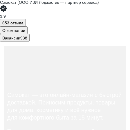
Самокат (ООО ИЗИ Лоджистик — партнер сервиса)
3,9
653 отзыва
О компании
Вакансии
938
Самокат — это онлайн-магазин с быстрой
доставкой.
Приносим продукты, товары
для
дома, косметику и всё нужное
для
комфортного быта за 15 минут.