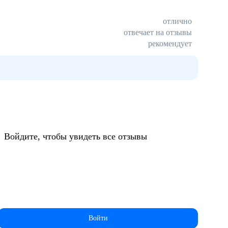
отлично
отвечает на отзывы
рекомендует
:
ЗАВОДОВ
Войдите, чтобы увидеть все отзывы
КОНКУРЕНТОСПОСОБНУЮ
Производство фольги
ЗАРАБОТНУЮ ПЛАТУ
СИСТЕМА ДИСТАНЦИОННОГО
ОБУЧЕНИЯ (СДО)
Войти
Акционеры компании