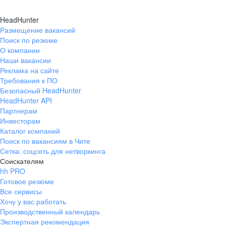
Эффекти
ВОЗМОЖНОСТЬ ЗНАЧ
Производство алюминия
ПРОФЕССИОНАЛ
HeadHunter
ПРОГРАММА СТАЖИРОВОК Д
Размещение вакансий
ИНТЕРЕСНУЮ И
Мужеств
«НОВОЕ П
Поиск по резюме
ТВОРЧЕСКУЮ РАБОТУ
Производство глинозема
О компании
Наши вакансии
Забота
РУСАЛ
– одна самых быстроразвивающихся
Реклама на сайте
разрабатывает новые технологии. Мы выс
Для сотрудников
РУСАЛа
созданы оптимал
Требования к ПО
воплощению этих идей в реальность.
работников, компания уделяет повышенно
Безопасный HeadHunter
Доверие
уделяем внимание не только поиску лучши
HeadHunter API
стремимся создать условия для личного 
Партнерам
Инвесторам
творчества и самореализации.
Каталог компаний
Поиск по вакансиям в Чите
Сетка: соцсеть для нетворкинга
В Н
Соискателям
hh PRO
Готовое резюме
Все сервисы
УВАЖЕНИЕ
личных прав и интересов на
Хочу у вас работать
600 млн рублей
200 млн
партнерами, обществом.
Производственный календарь
в год на дотационное
в год на оз
СПРАВЕДЛИВОСТЬ
, предполагающую о
Экспертная рекомендация