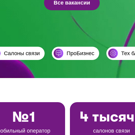
Все вакансии
Cалоны связи
ПроБизнес
Тех б
обильный оператор
салонов связи