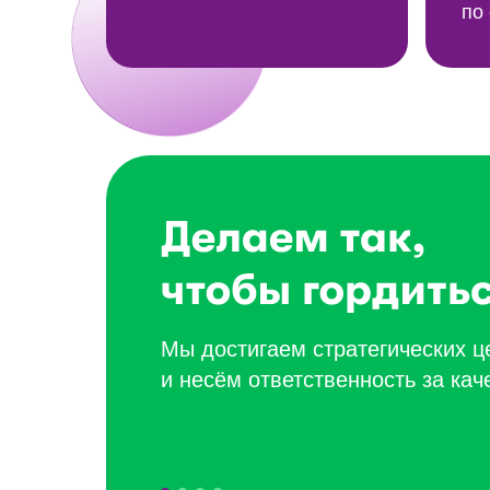
по
Мы достигаем стратегических 
и несём ответственность за кач