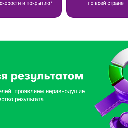
 скорости и покрытию*
по всей стране
целей, проявляем неравнодушие
ество результата