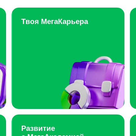
Твоя МегаКарьера
Развитие