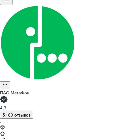
ПАО
МегаФон
4,3
5 189 отзывов
·