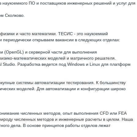
иков наукоемкого ПО и поставщиков инженерных решений и услуг для
ом Сколково.
 физики и часто математики. ТЕСИС - это наукоемкий
 и периодически открываем вакансии в следующих отделах:
ции (OpenGL) и серверной части для выполнения
 физико-математических моделей и матричного решателя.
 Studio. Разработка ведется под Windows и Linux для платформ
окупные системы автоматизации тестирования. К большинству
тических моделей. Для автоматизации и конфигурации широко
 понимание численных методов, опыт выполнения CFD или FEA
рироду численных методов и инженерные расчеты в целом. Наша
ного дела. В основе принципов работы отделов лежат