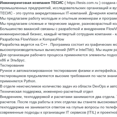
Инжиниринговая компания ТЕСИС
( https://tesis.com.ru ) созд
промышленных предприятий, исследовательских организаций и вуз
ТЕСИС - это группа аккредитованных IT-компаний. Дочерняя ком
Мы предлагаем работу молодым и опытным инженерам и програм
Мы предлагаем сложные и творческие задачи, разновозрастный ко
Большинство вакансий связаны с разработкой и внедрением FlowVi
инжиниринговый бизнес, каждый четвертый сотрудник компании - 
Разработка FlowVision и KompasFlow
Разработка ведется на C++ . Программа состоит из графических м
высокопроизводительных вычислений (MPI и IntelTbb). Мы ищем р
Для организации рабочего процесса применяются элементы подхода
x86 и Эльбрус.
Тестирование
Ручное и автоматизированное тестирование физики и интерфейса. 
тестировщиков предъявляются высокие требования по части знани
применяется Python.
В отделе неисчислимое количество задач из области DevOps и авт
Техническая поддержка, инженерно-расчетный отдел
Внедрением, техподдержкой и расчетами занимаются два отдела.
расчетов. После года работы в этих отделах вы станете высоко
техподдержка не занимается ответом на глупые вопросы по телеф
современные подходы к организации IT сервисов (ITIL) и проектн