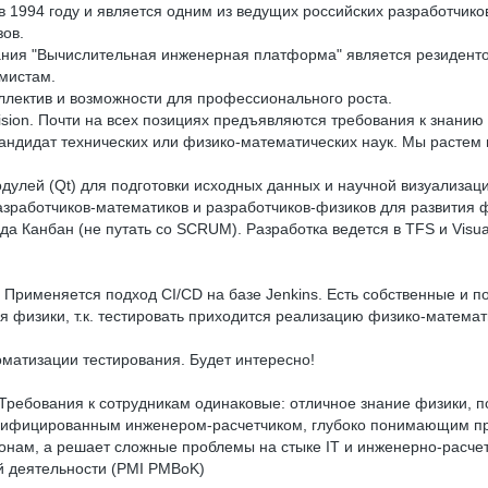
ана в 1994 году и является одним из ведущих российских разработч
ов.
пания "Вычислительная инженерная платформа" является резидент
мистам.
ллектив и возможности для профессионального роста.
sion. Почти на всех позициях предъявляются требования к знанию
кандидат технических или физико-математических наук. Мы растем
одулей (Qt) для подготовки исходных данных и научной визуализа
азработчиков-математиков и разработчиков-физиков для развития
 Канбан (не путать со SCRUM). Разработка ведется в TFS и Visual
Применяется подход CI/CD на базе Jenkins. Есть собственные и п
я физики, т.к. тестировать приходится реализацию физико-матема
оматизации тестирования. Будет интересно!
 Требования к сотрудникам одинаковые: отличное знание физики,
квалифицированным инженером-расчетчиком, глубоко понимающим п
онам, а решает сложные проблемы на стыке IT и инженерно-расчет
ой деятельности (PMI PMBoK)