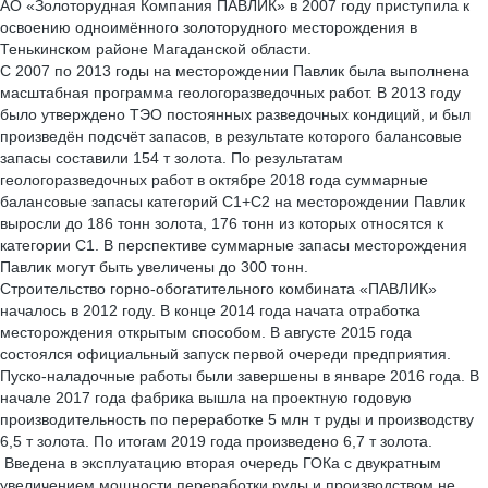
АО «Золоторудная Компания ПАВЛИК» в 2007 году приступила к
освоению одноимённого золоторудного месторождения в
Тенькинском районе Магаданской области.
С 2007 по 2013 годы на месторождении Павлик была выполнена
масштабная программа геологоразведочных работ. В 2013 году
было утверждено ТЭО постоянных разведочных кондиций, и был
произведён подсчёт запасов, в результате которого балансовые
запасы составили 154 т золота. По результатам
геологоразведочных работ в октябре 2018 года суммарные
балансовые запасы категорий С1+С2 на месторождении Павлик
выросли до 186 тонн золота, 176 тонн из которых относятся к
категории С1. В перспективе суммарные запасы месторождения
Павлик могут быть увеличены до 300 тонн.
Строительство горно-обогатительного комбината «ПАВЛИК»
началось в 2012 году. В конце 2014 года начата отработка
месторождения открытым способом. В августе 2015 года
состоялся официальный запуск первой очереди предприятия.
Пуско-наладочные работы были завершены в январе 2016 года. В
начале 2017 года фабрика вышла на проектную годовую
производительность по переработке 5 млн т руды и производству
6,5 т золота. По итогам 2019 года произведено 6,7 т золота.
Введена в эксплуатацию вторая очередь ГОКа с двукратным
увеличением мощности переработки руды и производством не