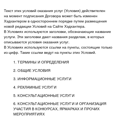
Текст этих условий оказания услуг (Условия) действителен
на момент подписания Договора может быть изменен
Хэдхантером в одностороннем порядке путем размещения
новой редакции Условий на Сайте Хэдхантера.
В Условиях используются заголовки, обозначающие название
услуги. Эти заголовки дают названия разделам, в которых
описываются условия оказания услуг.
В Условиях используются ссылки на пункты, состоящие только
из цифр. Такие ссылки ведут на пункты этих Условий.
1. ТЕРМИНЫ И ОПРЕДЕЛЕНИЯ
2. ОБЩИЕ УСЛОВИЯ
3. ИНФОРМАЦИОННЫЕ УСЛУГИ
1.1. Хэдхантер, или
Хэдхантер, ООО
4. РЕКЛАМНЫЕ УСЛУГИ
HeadHunter, или
«Хэдхантер», ИНН
2.1. Типы и статусы регистрации
5. КОНСУЛЬТАЦИОННЫЕ УСЛУГИ
Исполнитель
7718620740, адрес:
Типы регистрации
3.1. Предоставление доступа к базе данных
2.2. Активация услуг
6. КОНСУЛЬТАЦИОННЫЕ УСЛУГИ И ОРГАНИЗАЦИЯ
125047, г. Москва,
резюме с предложениями Соискателей
Описание и активация
УЧАСТИЯ В КОНКУРСАХ, ЯРМАРКАХ И ПРОЧИХ
2.1.1. Заказчику может быть присвоен один
4.0. Общие условия оказания рекламных услуг
внутригородская
о трудоустройстве с возможностью просмотра
МЕРОПРИЯТИЯХ
из Типов регистраций.
территория
4.0.1. Хэдхантер оказывает Заказчику услугу