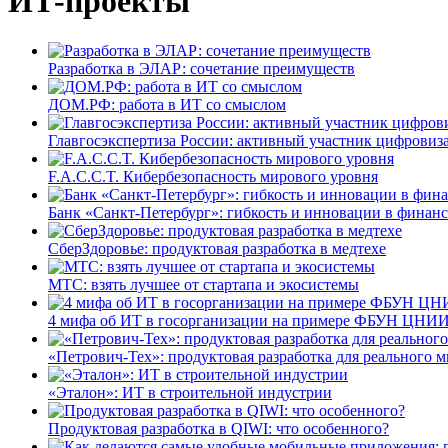
ИТ-проекты
Разработка в ЭЛАР: сочетание преимуществ
ДОМ.РФ: работа в ИТ со смыслом
Главгосэкспертиза России: активный участник цифровиз
F.A.C.C.T. Кибербезопасность мирового уровня
Банк «Санкт-Петербург»: гибкость и инновации в финан
СберЗдоровье: продуктовая разработка в медтехе
МТС: взять лучшее от стартапа и экосистемы
4 мифа об ИТ в госорганизации на примере ФБУН ЦНИИ
«Петрович-Тех»: продуктовая разработка для реального м
«Эталон»: ИТ в строительной индустрии
Продуктовая разработка в QIWI: что особенного?