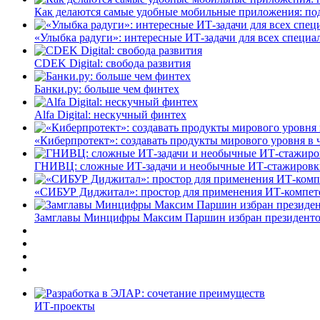
Как делаются самые удобные мобильные приложения: по
«Улыбка радуги»: интересные ИТ-задачи для всех специа
CDEK Digital: свобода развития
Банки.ру: больше чем финтех
Alfa Digital: нескучный финтех
«Киберпротект»: создавать продукты мирового уровня в
ГНИВЦ: сложные ИТ‑задачи и необычные ИТ‑стажировк
«СИБУР Диджитал»: простор для применения ИТ-компе
Замглавы Минцифры Максим Паршин избран президенто
ИТ-проекты