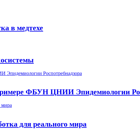
ка в медтехе
косистемы
а примере ФБУН ЦНИИ Эпидемиологии Ро
ботка для реального мира