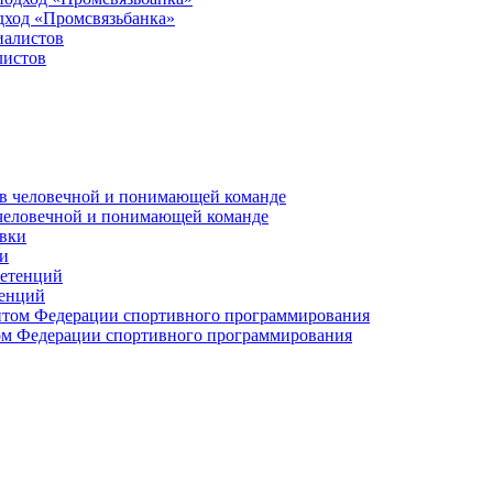
дход «Промсвязьбанка»
листов
 человечной и понимающей команде
и
тенций
м Федерации спортивного программирования