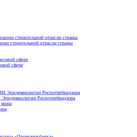
ации строительной отрасли страны
совой сфере
 Эпидемиологии Роспотребнадзора
ира