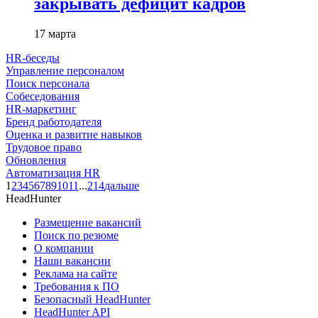
закрывать дефицит кадров
17 марта
HR-беседы
Управление персоналом
Поиск персонала
Собеседования
HR-маркетинг
Бренд работодателя
Оценка и развитие навыков
Трудовое право
Обновления
Автоматизация HR
1
2
3
4
5
6
7
8
9
10
11
...
214
дальше
HeadHunter
Размещение вакансий
Поиск по резюме
О компании
Наши вакансии
Реклама на сайте
Требования к ПО
Безопасный HeadHunter
HeadHunter API