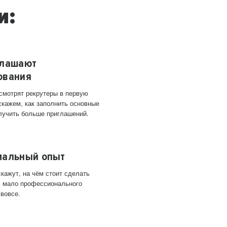
и:
глашают
ования
 смотрят рекрутеры в первую
скажем, как заполнить основные
лучить больше приглашений.
мальный опыт
кажут, на чём стоит сделать
ас мало профессионального
 вовсе.