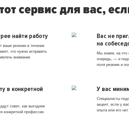
тот сервис для вас, есл
трее найти работу
Вас не при
на собесед
т ваше резюме в течение
ажет, что нужно исправить
Мы знаем, на что
ривлечь внимание
очередь, — и под
поля резюме и по
ту в конкретной
У вас мини
Специалисты подс
акцент, если у в
адут совет, как выгоднее
опыта или его нет
ля конкретной профессии.