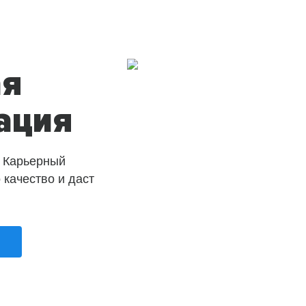
ая
ация
 Карьерный
о качество и даст