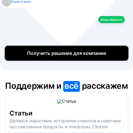
Борис Кашко
Юлия Изоитко
Александр Кулагин
Даниил Макаров
Екатерина Лазаренко
Юлия Изоитко
Получить решение для компании
Поддержим и
всё
расскажем
Статьи
Делимся новостями, историями клиентов и советами
про рекламные продукты и платформу Clickme