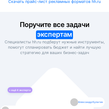
Скачать прайс-лист рекламных форматов hh.ru
Поручите все задачи
экспертам
Специалисты hh.ru подберут нужные инструменты,
помогут спланировать бюджет и найти лучшую
стратегию для ваших
бизнес-задач
+ ещё
4
эксперта
Екатерина Лазаренко
Александр Кулагин
Даниил Макаров
Борис Кашко
Юлия Изоитко