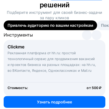
решений
Подберите инструмент для своей
бизнес-задачи
за пару кликов
Привлечь аудиторию по вашим настройкам
Пок
Инструменты
Инструменты
Инструменты
Виртуальный рекрутер
Clickme
Вакансия дня
Массовый подбор под ключ. Решите, сколько
Рекламная платформа от hh.ru: простой
Рекламный формат для вакансий на главной странице
кандидатов и когда вам нужно, и за дело возьмутся
технологичный сервис для продвижения вакансий
hh.ru. Увеличивает количество откликов
маркетологи, рекрутеры и проектные менеджеры
и проектов бизнеса на разных площадках: на hh.ru,
hh.ru с целым набором digital-инструментов
во ВКонтакте, Яндексе, Одноклассниках и Mail.ru
Стоимость:
от 200 000 ₽
Узнать подробнее
Стоимость:
от 500 ₽
Узнать подробнее
Узнать подробнее