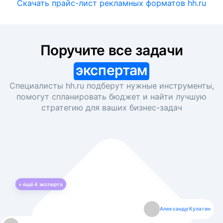
Скачать прайс-лист рекламных форматов hh.ru
Поручите все задачи
экспертам
Специалисты hh.ru подберут нужные инструменты,
помогут спланировать бюджет и найти лучшую
стратегию для ваших
бизнес-задач
+ ещё
4
эксперта
Екатерина Лазаренко
Александр Кулагин
Даниил Макаров
Борис Кашко
Юлия Изоитко