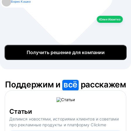
Борис Кашко
Юлия Изоитко
Александр Кулагин
Даниил Макаров
Екатерина Лазаренко
Юлия Изоитко
Получить решение для компании
Поддержим и
всё
расскажем
Статьи
Делимся новостями, историями клиентов и советами
про рекламные продукты и платформу Clickme