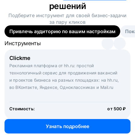
решений
Подберите инструмент для своей
бизнес-задачи
за пару кликов
Привлечь аудиторию по вашим настройкам
Пок
Инструменты
Инструменты
Инструменты
Виртуальный рекрутер
Clickme
Вакансия дня
Массовый подбор под ключ. Решите, сколько
Рекламная платформа от hh.ru: простой
Рекламный формат для вакансий на главной странице
кандидатов и когда вам нужно, и за дело возьмутся
технологичный сервис для продвижения вакансий
hh.ru. Увеличивает количество откликов
маркетологи, рекрутеры и проектные менеджеры
и проектов бизнеса на разных площадках: на hh.ru,
hh.ru с целым набором digital-инструментов
во ВКонтакте, Яндексе, Одноклассниках и Mail.ru
Стоимость:
от 200 000 ₽
Узнать подробнее
Стоимость:
от 500 ₽
Узнать подробнее
Узнать подробнее