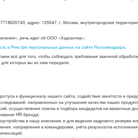
18620740, адрес: 125047, г. Москва, внутригородская территория
омпания», речь идет об ООО «Хэдхантер».
есть в Реестре персональных данных на сайте Роскомнадзора
.
аем всё для того, чтобы соблюдать требования законной обработ
, для которых вы их нам передали.
ступа к функционалу нашего сайта, содействия занятости и пред
следований, направленных на улучшение качества наших продуктов
ий, осуществления поиска и подбора кандидатов на вакантные дол
ования HR-бренда;
оустройства в нашу компанию и для ведения кадрового резерва ко
чения, направления в командировки, учёта результатов исполнени
омпенсаций;