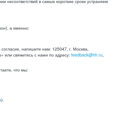
и несоответствий в самые короткие сроки устраняем
он), а именно:
ь согласие, напишите нам: 125047, г. Москва,
р» или свяжитесь с нами по адресу:
feedback@hh.ru
,
итаете, что мы:
а
).