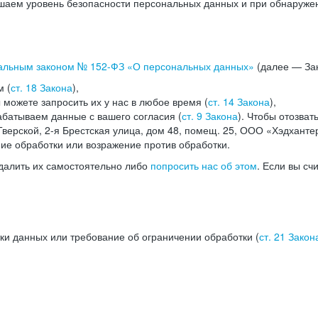
аем уровень безопасности персональных данных и при обнаружени
альным законом №
152-ФЗ
«О персональных данных»
(далее — Зак
м (
ст. 18 Закона
),
можете запросить их у нас в любое время (
ст. 14 Закона
),
абатываем данные с вашего согласия (
ст. 9 Закона
). Чтобы отозват
верской, 2-я Брестская улица, дом 48, помещ. 25, ООО «Хэдханте
ние обработки или возражение против обработки.
далить их самостоятельно либо
попросить нас об этом
. Если вы сч
ки данных или требование об ограничении обработки (
ст. 21 Закон