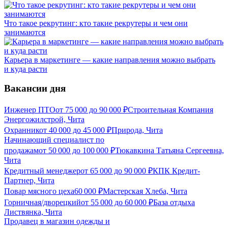
Что такое рекрутинг: кто такие рекрутеры и чем они
занимаются
Карьера в маркетинге — какие направления можно выбрать
и куда расти
Вакансии дня
Инженер ПТО
от
75 000
до
90 000
₽
Строительная Компания
Энергожилстрой, Чита
Охранник
от
40 000
до
45 000
₽
Природа, Чита
Начинающий специалист по
продажам
от
50 000
до
100 000
₽
Тюкавкина Татьяна Сергеевна,
Чита
Кредитный менеджер
от
65 000
до
90 000
₽
КПК Кредит-
Партнер, Чита
Повар мясного цеха
60 000
₽
Мастерская Хлеба, Чита
Горничная/дворецкий
от
55 000
до
60 000
₽
​База отдыха
Листвянка, Чита
Продавец в магазин одежды и