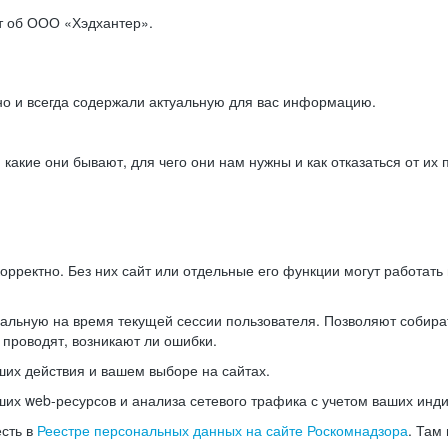
ет об ООО «Хэдхантер».
но и всегда содержали актуальную для вас информацию.
акие они бывают, для чего они нам нужны и как отказаться от их 
рректно. Без них сайт или отдельные его функции могут работат
альную на время текущей сессии пользователя. Позволяют собира
 проводят, возникают ли ошибки.
их действия и вашем выборе на сайтах.
х web-ресурсов и анализа сетевого трафика с учетом ваших инд
есть в
Реестре персональных данных на сайте Роскомнадзора
. Там