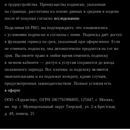
тратите много времени на поиск и вручную поднимаете
и трудоустройства. Преимущества подписки, указанные
резюме
на странице, рассчитаны на основе данных в среднем в неделю
после её покупки согласно
хотите сравнить себя с конкурентами и оценить шансы
исследованию
Подключая hh PRO, вы подтверждаете, что ознакомились
с условиями подписки и согласны с ними. Подписка даёт доступ
к функциям сервиса на срок, указанный при оформлении. Если
не отменить подписку, она автоматически продлится на тот же
срок. Вы имеете право в любое время отменить подписку
в личном кабинете — доступ к услугам сохранится до конца
оплаченного периода. Все платежи за подписку являются
окончательными и не подлежат возврату, кроме случаев,
предусмотренных законодательством. Полные условия есть
в оферте
ООО «Хэдхантер», ОГРН 1067761906805, 125047, г. Москва,
вн. тер. г. Муниципальный округ Тверской, ул. 2-я Брестская,
д. 48, помещ. 25