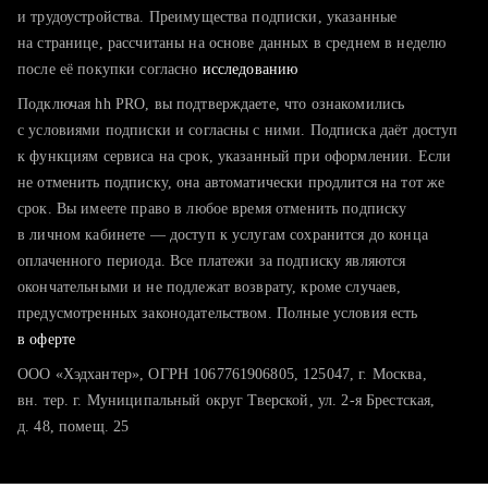
тратите много времени на поиск и вручную поднимаете
и трудоустройства. Преимущества подписки, указанные
резюме
на странице, рассчитаны на основе данных в среднем в неделю
после её покупки согласно
хотите сравнить себя с конкурентами и оценить шансы
исследованию
Подключая hh PRO, вы подтверждаете, что ознакомились
с условиями подписки и согласны с ними. Подписка даёт доступ
к функциям сервиса на срок, указанный при оформлении. Если
не отменить подписку, она автоматически продлится на тот же
срок. Вы имеете право в любое время отменить подписку
в личном кабинете — доступ к услугам сохранится до конца
оплаченного периода. Все платежи за подписку являются
окончательными и не подлежат возврату, кроме случаев,
предусмотренных законодательством. Полные условия есть
в оферте
ООО «Хэдхантер», ОГРН 1067761906805, 125047, г. Москва,
вн. тер. г. Муниципальный округ Тверской, ул. 2-я Брестская,
д. 48, помещ. 25