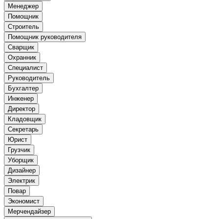
Менеджер
Помощник
Строитель
Помощник руководителя
Сварщик
Охранник
Специалист
Руководитель
Бухгалтер
Инженер
Директор
Кладовщик
Секретарь
Юрист
Грузчик
Уборщик
Дизайнер
Электрик
Повар
Экономист
Мерчендайзер